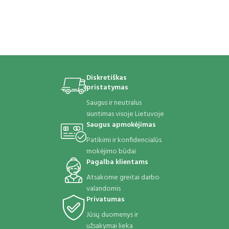
Diskretiškas
pristatymas
Saugus ir neutralus
siuntimas visoje Lietuvoje
Saugus apmokėjimas
Patikimi ir konfidencialūs
mokėjimo būdai
Pagalba klientams
Atsakome greitai darbo
valandomis
Privatumas
Jūsų duomenys ir
užsakymai lieka