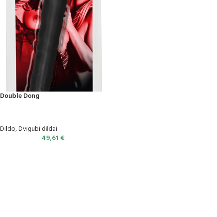
Double Dong
Dildo
,
Dvigubi dildai
49,61
€