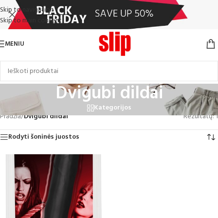
Skip to navigation
Skip to main content
MENIU
Dvigubi dildai
Kategorijos
Pradžia
/
Dvigubi dildai
Rezultatų: 1
Rodyti šoninės juostos