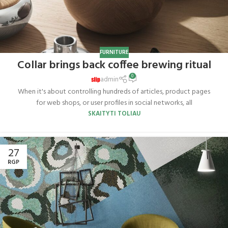
FURNITURE
Collar brings back coffee brewing ritual
0
admin
When it's about controlling hundreds of articles, product pages
for web shops, or user profiles in social networks, all
SKAITYTI TOLIAU
27
RGP