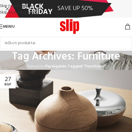
Skip to navigation
Skip to main content
MENIU
Tag Archives: Furniture
Namuose
/
Pareigybės Tagged "Furniture"
27
RGP