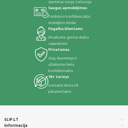
siuntimas visoje Lietuvoje
Saugus apmokėjimas
Patikimi ir konfidencialūs
mokėjimo būdai
Pagalba klientams
Atsakome greitai darbo
valandomis
Privatumas
Jūsų duomenys ir
užsakymai lieka
konfidencialūs
18+ turinys
Svetainė skirta tik
pilnamečiams
SLIP.LT
Informacija