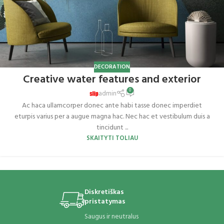
DECORATION
Creative water features and exterior
0
admin
Ac haca ullamcorper donec ante habi tasse donec imperdiet
eturpis varius per a augue magna hac. Nec hac et vestibulum duis a
tincidunt ...
SKAITYTI TOLIAU
Diskretiškas
pristatymas
Saugus ir neutralus