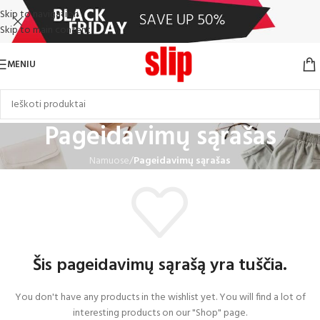
Skip to navigation
Skip to main content
MENIU
Pageidavimų sąrašas
Namuose
/
Pageidavimų sąrašas
Šis pageidavimų sąrašą yra tuščia.
You don't have any products in the wishlist yet. You will find a lot of
interesting products on our "Shop" page.