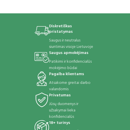
Diskretiškas
pristatymas
Saugus ir neutralus
siuntimas visoje Lietuvoje
Saugus apmokėjimas
Patikimi ir konfidencialūs
mokėjimo būdai
Pagalba klientams
Atsakome greitai darbo
valandomis
Privatumas
Jūsų duomenys ir
užsakymai lieka
konfidencialūs
18+ turinys