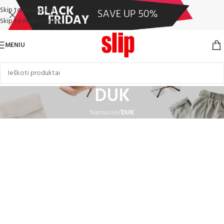
Skip to navigation
Skip to main content
MENIU
DUK
Namuose
/
DUK