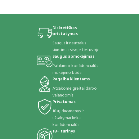
Diskretiškas
pristatymas
Saugus ir neutralus
siuntimas visoje Lietuvoje
Saugus apmokėjimas
Patikimi ir konfidencialūs
mokėjimo būdai
Pagalba klientams
Atsakome greitai darbo
valandomis
Privatumas
Jūsų duomenys ir
užsakymai lieka
konfidencialūs
18+ turinys