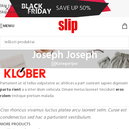
Skip to navigation
Skip to main content
MENIU
Joseph Joseph
Kategorijos
Parturient ut id tellus vulputatre ac ultrlices a part ouriesnt sapien dignissim
partu rient
a a inter drum vehicula. Ornare metus laoreet tincidunt
eros
rolem
tristique pretium malada.
Cras rhoncus vivamus luctus platea arcu laoreet selm. Curae est
condenectus sed hac a parturient vestibulum.
MORE PRODUCTS