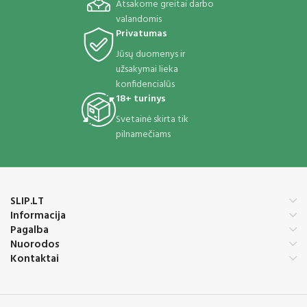
Atsakome greitai darbo
valandomis
Privatumas
Jūsų duomenys ir
užsakymai lieka
konfidencialūs
18+ turinys
Svetainė skirta tik
pilnamečiams
SLIP.LT
Informacija
Pagalba
Nuorodos
Kontaktai