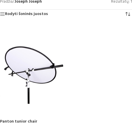
Pradžia
/
Joseph Joseph
Rezultatų: 1
Rodyti šoninės juostos
Panton tunior chair