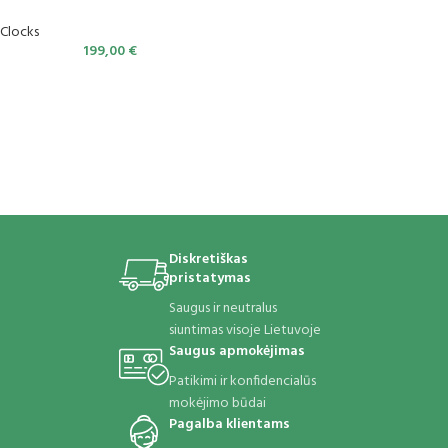
Clocks
199,00
€
Diskretiškas
pristatymas
Saugus ir neutralus
siuntimas visoje Lietuvoje
Saugus apmokėjimas
Patikimi ir konfidencialūs
mokėjimo būdai
Pagalba klientams