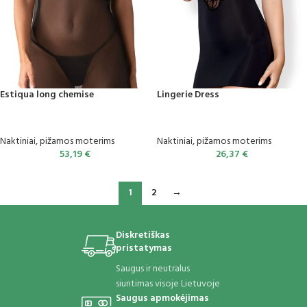
Estiqua long chemise
Lingerie Dress
Naktiniai, pižamos moterims
Naktiniai, pižamos moterims
53,19
€
26,37
€
1
2
→
Diskretiškas
pristatymas
Saugus ir neutralus
siuntimas visoje Lietuvoje
Saugus apmokėjimas