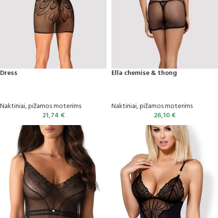
Dress
Ella chemise & thong
Naktiniai, pižamos moterims
Naktiniai, pižamos moterims
21,74
€
26,10
€