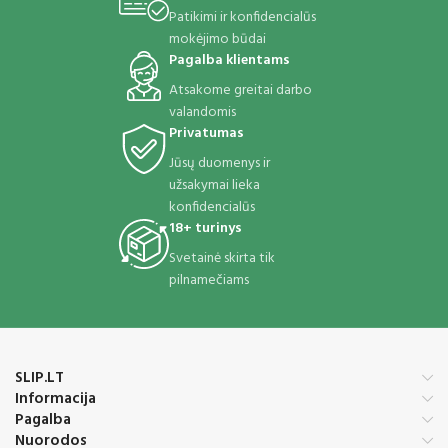
Patikimi ir konfidencialūs
mokėjimo būdai
Pagalba klientams
Atsakome greitai darbo
valandomis
Privatumas
Jūsų duomenys ir
užsakymai lieka
konfidencialūs
18+ turinys
Svetainė skirta tik
pilnamečiams
SLIP.LT
Informacija
Pagalba
Nuorodos