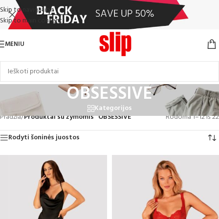
Skip to navigation
Skip to main content
MENIU
OBSESSIVE
Kategorijos
Pradžia
/
Produktai su žymomis “OBSESSIVE”
Rodoma 1–12 iš 22
Rodyti šoninės juostos