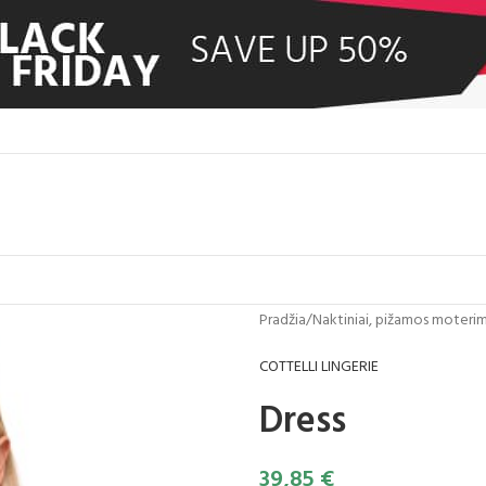
Pradžia
/
Naktiniai, pižamos moteri
COTTELLI LINGERIE
Dress
39,85
€