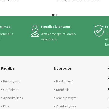
ėjimas
Pagalba klientams
Pr
idencialūs
Atsakome greitai darbo
Jū
i
valandomis
už
ko
Pagalba
Nuorodos
M
• Pristatymas
• Parduotuvė
T
• Grąžinimas
• Krepšelis
• Apmokėjimas
• Mano paskyra
I
• DUK
• Atsiskaitymas