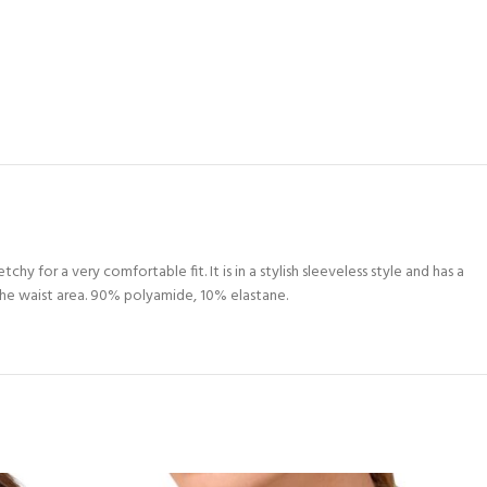
chy for a very comfortable fit. It is in a stylish sleeveless style and has a
 the waist area. 90% polyamide, 10% elastane.