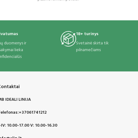
ivatumas
18+ turinys
sų duomenys ir
Svetainė skirta tik
sakymai lieka
pilnamečiams
nfidencialūs
Kontaktai
B IDEALI LINIJA
elefonas:+37061741212
-IV: 10.00-17.00 V: 10.00-16.30