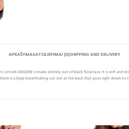
APRAŠYMAS
ATSILIEPIMAI (0)
SHIPPING AND DELIVERY
ottelli LINGERIE is made entirely out of black floral lace. It is soft and stret
 there is a large breathtaking cut-out at the back that goes right down to