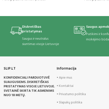
Diskretiškas
Saugus apmok
pristatymas
Patikimi ir konf
Saugus ir neutralus
mokėjimo būda
siuntimas visoje Lietuvoje
SLIP.LT
Informacija
KONFIDENCIALI PARDUOTUVĖ
• Apie mus
SUAUGUSIEMS. DISKRETIŠKAS
• Kontaktai
PRISTATYMAS VISOJE LIETUVOJE.
SVETAINĖ SKIRTA TIK ASMENIMS
• Privatumo politika
NUO 18 METŲ.
• Slapukų politika