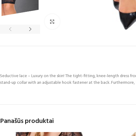
Spustelėkite, norėdami padidinti
Seductive lace – Luxury on the skin! The tight-fitting, knee-length dress from C
stand-up collar with an adjustable hook fastener at the back. Furthermore,
Panašūs produktai