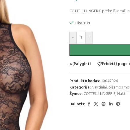
COTTELLI LINGERIE prekė iš idealilin
Liko 399
-
+
Palyginti
Pridėti į page
Produkto kodas:
10047026
Kategorija:
Naktiniai, pižamos mo
Žymos:
COTTELLI LINGERIE
,
Naktini
Dalintis: