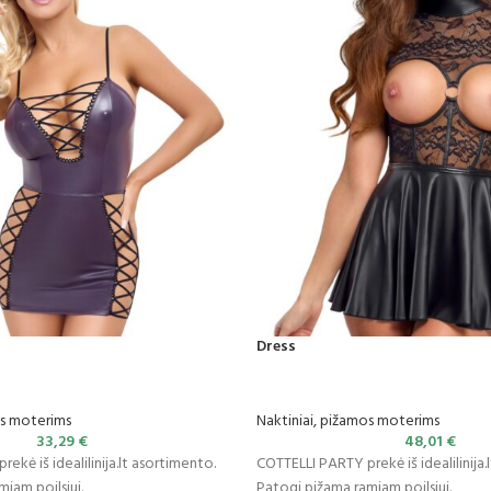
Dress
os moterims
Naktiniai, pižamos moterims
33,29
€
48,01
€
ekė iš idealilinija.lt asortimento.
COTTELLI PARTY prekė iš idealilinija.
iam poilsiui.
Patogi pižama ramiam poilsiui.