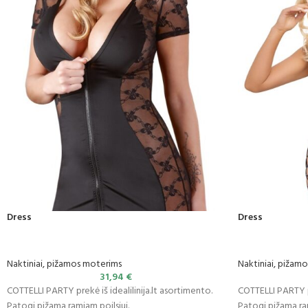
Dress
Dress
Naktiniai, pižamos moterims
Naktiniai, pižam
31,94
€
COTTELLI PARTY prekė iš idealilinija.lt asortimento.
COTTELLI PARTY pr
Patogi pižama ramiam poilsiui.
Patogi pižama ram