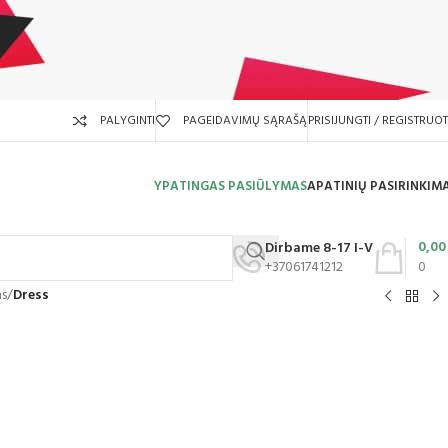
PALYGINTI
PAGEIDAVIMŲ SĄRAŠĄ
PRISIJUNGTI / REGISTRUOT
YPATINGAS PASIŪLYMAS
APATINIŲ PASIRINKIM
0,0
Dirbame 8-17 I-V
+37061741212
0
ms
/
Dress