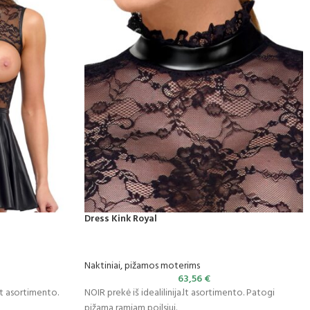
Dress Kink Royal
Naktiniai, pižamos moterims
63,56
€
lt asortimento.
NOIR prekė iš idealilinija.lt asortimento. Patogi
pižama ramiam poilsiui.