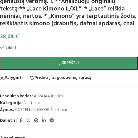
geriausią vertimą. 1. **Analizuoju originalų
tekstą:** „Lace Kimono L/XL”. * „Lace” reiškia
nėriniai, nertos. * „Kimono” yra tarptautinis žodis,
reiškiantis kimono (drabužis, dažnai apdaras, chal
38,04
€
Liko 1
Į KREPŠELĮ
Palyginti
Pridėti į pageidavimų sąrašą
Produkto kodas:
4024144303861
Kategorija:
Naktiniai
Žymos:
COTTELLI LINGERIE
,
Naktiniai
Dalintis: