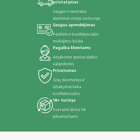
pristatymas
Saugus ir neutralus
siuntimas visoje Lietuvoje
Saugus apmokėjimas
Patikimi ir konfidencialūs
mokėjimo būdai
Pagalba klientams
Atsakome greitai darbo
valandomis
Privatumas
Jūsų duomenys ir
užsakymai lieka
konfidencialūs
18+ turinys
Svetainė skirta tik
pilnamečiams