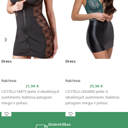
Dress
Dress
Naktiniai
Naktiniai
31,94
€
35,96
€
COTTELLI PARTY prekė iš idealilinija.lt
COTTELLI LINGERIE prekė iš
asortimento. Naktiniai patogiam
idealilinija.lt asortimento. Naktiniai
miegui ir poilsiui.
patogiam miegui ir poilsiui.
Diskretiškas