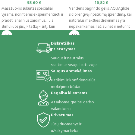
48,60
€
16,82
€
Masažuoklis sukurtas specialiai
Vandens pagrindo gelis. AQUAglide
vyrams, norintiems eksperimentuoti ir
siūlo lengvą ir patikimą sprendimą, kai
pradėti analinius žaidimus… Jis
natūralus makšties drėkinimas yra
stimuliuos jūsų P tašką – sritį, kuri
nepakankamas. Tačiau net ir neturint
kontroliuoja ir
šios
Diskretiškas
pristatymas
Saugus ir neutralus
siuntimas visoje Lietuvoje
Saugus apmokėjimas
Patikimi ir konfidencialūs
mokėjimo būdai
Pagalba klientams
Atsakome greitai darbo
valandomis
Privatumas
Jūsų duomenys ir
užsakymai lieka