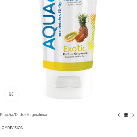
Spustelėkite, norėdami padidinti
Pradžia
/
Dildo
/
Vaginaliniai
JOYDIVISION