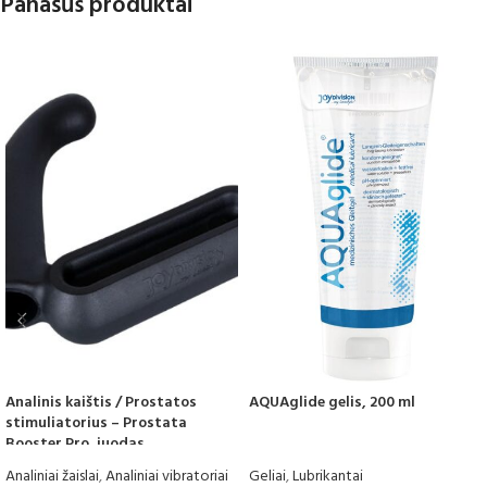
Panašūs produktai
Analinis kaištis / Prostatos
AQUAglide gelis, 200 ml
stimuliatorius – Prostata
Booster Pro, juodas
Analiniai žaislai
,
Analiniai vibratoriai
Geliai
,
Lubrikantai