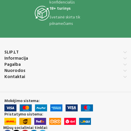
konfidencialūs
18+ turinys
Svetainė skirta tik
pilnamečiams
SLIP.LT
Informacija
Pagalba
Nuorodos
Kontaktai
Mokėjimo sistema:
Pristatymo sistema:
Mūsų socialiniai tinklai: