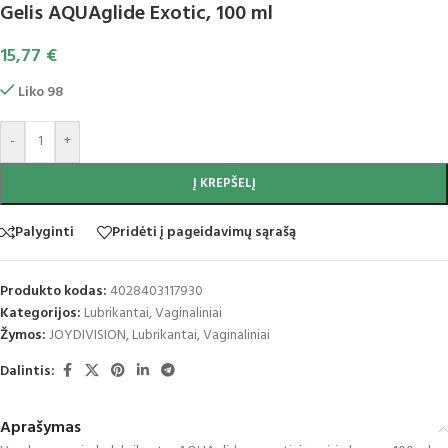
Gelis AQUAglide Exotic, 100 ml
15,77
€
Liko 98
-
+
Į KREPŠELĮ
Palyginti
Pridėti į pageidavimų sąrašą
Produkto kodas:
4028403117930
Kategorijos:
Lubrikantai
,
Vaginaliniai
Žymos:
JOYDIVISION
,
Lubrikantai
,
Vaginaliniai
Dalintis:
Aprašymas