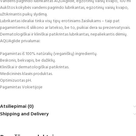
Vandens pagrindo lubrikantas AQUAglide, egzotinių vaisių kvapo, 100 ml
Aukštos kokybės vandens pagrindo lubrikantas, egzotinių vaisių kvapo,
užtikrinantis puikų slydimą.
Lubrikantas idealiai tinka visų tipų erotiniams žaisliukams – taip pat
pagamintiems iš silikono ar latekso, be to, puikiai dera su prezervatyvais.
Dermatologiškai ir kliniškai patikrintas lubrikantas, nepaliekantis dėmių.
AQUAglide privalumai:
Pagamintas iš 100% natūralių (veganiškų) ingredientų.
Beskonis, bekvapis, be dažiklių.
Kliniškai ir dermatologiškai patikrintas.
Medicininės klasės produktas.
Optimizuotas pH.
Pagamintas Vokietijoje
Atsiliepimai (0)
Shipping and Delivery