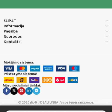
SLIP.LT
Informacija
Pagalba
Nuorodos
Kontaktai
Mokėjimo sistema:
Pristatymo sistema:
Mūsų socialiniai tinklai:
© 2026 slip.lt . IDEALI LINIJA . Visos teisės saugomos.
Mes naudojame slapukus, kad pagerintume Jūsų patirtį mūsų