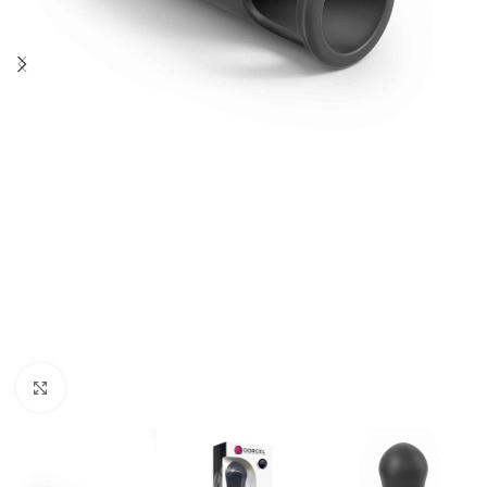
Spustelėkite, norėdami padidinti