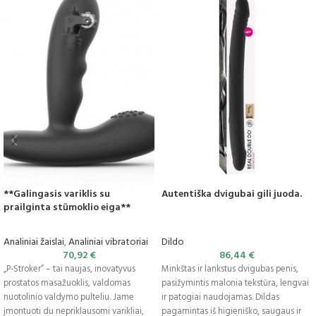
**Galingasis variklis su
Autentiška dvigubai gili juoda.
prailginta stūmoklio eiga**
Analiniai žaislai
,
Analiniai vibratoriai
Dildo
70,92
€
86,44
€
„P-Stroker“ – tai naujas, inovatyvus
Minkštas ir lankstus dvigubas penis,
prostatos masažuoklis, valdomas
pasižymintis malonia tekstūra, lengvai
nuotolinio valdymo pulteliu. Jame
ir patogiai naudojamas. Dildas
įmontuoti du nepriklausomi varikliai,
pagamintas iš higieniško, saugaus ir