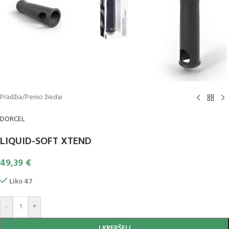
Pradžia
/
Penio žiedai
DORCEL
LIQUID-SOFT XTEND
49,39
€
Liko 47
-
+
Į KREPŠELĮ