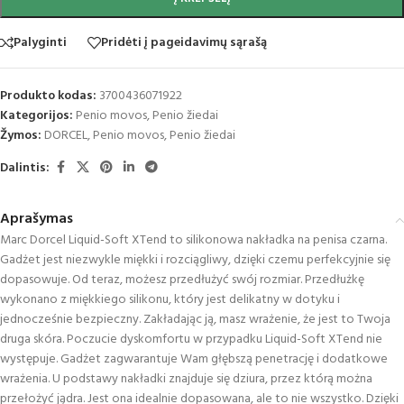
Palyginti
Pridėti į pageidavimų sąrašą
Produkto kodas:
3700436071922
Kategorijos:
Penio movos
,
Penio žiedai
Žymos:
DORCEL
,
Penio movos
,
Penio žiedai
Dalintis:
Aprašymas
Marc Dorcel Liquid-Soft XTend to silikonowa nakładka na penisa czarna.
Gadżet jest niezwykle miękki i rozciągliwy, dzięki czemu perfekcyjnie się
dopasowuje. Od teraz, możesz przedłużyć swój rozmiar. Przedłużkę
wykonano z miękkiego silikonu, który jest delikatny w dotyku i
jednocześnie bezpieczny. Zakładając ją, masz wrażenie, że jest to Twoja
druga skóra. Poczucie dyskomfortu w przypadku Liquid-Soft XTend nie
występuje. Gadżet zagwarantuje Wam głębszą penetrację i dodatkowe
wrażenia. U podstawy nakładki znajduje się dziura, przez którą można
przełożyć jądra. Jest ona idealnie dopasowana, ale to nie wszystko. Dzięki