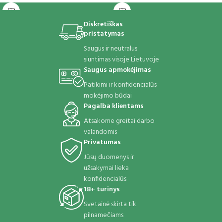
tad vibracijas jausite tiek
malonaus liesti
Diskretiškas
pristatymas
Saugus ir neutralus
siuntimas visoje Lietuvoje
Saugus apmokėjimas
Patikimi ir konfidencialūs
mokėjimo būdai
Pagalba klientams
Atsakome greitai darbo
valandomis
Privatumas
Jūsų duomenys ir
užsakymai lieka
konfidencialūs
18+ turinys
Svetainė skirta tik
pilnamečiams