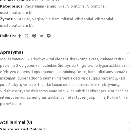
Produkto kodas:
6959633100783
Kategorijos:
Vaginaliniai kamuoliukai
,
Vibratoriai
,
Vibratoriai,
masturbatoriai ir kt.
Žymos:
SVAKOM
,
Vaginaliniai kamuoliukai
,
Vibratoriai
,
Vibratoriai,
masturbatoriai ir kt.
Dalintis:
Aprašymas
Meilės kamuoliukų rinkinys – tai elegantiškas komplektas, kuriame rasite 1
pavienį ir 2 dvigubus kamuoliukus. Šie trys skirtingo svorio lygiai užtikrina itin
efektyvų dubens dugno raumenų stiprinimą. Be to, kamuoliukams pamažu
mažėjant, dubens dugno raumenims tenka dėti vis daugiau pastangų, kad
juos išlaikytų vietoje, taip dar labiau didinant treniruotės efektyvumą.
Viduje esantys besisukantys svareliai sukuria subtilias vibracijas, skatinančias
intensyvesnius raumenų susitraukimus ir efektyvesnį stiprinimą. Puikiai tinka
po nėštumo
Atsiliepimai (0)
Shipping and Delivery