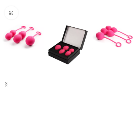
Spustelėkite, norėdami padidinti