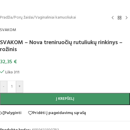
Pradžia
/
Porų žaislai
/
Vaginaliniai kamuoliukai
SVAKOM
SVAKOM – Nova treniruočių rutuliukų rinkinys –
rožinis
32,35
€
Liko 311
-
+
Į KREPŠELĮ
Palyginti
Pridėti į pageidavimų sąrašą