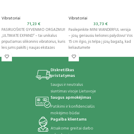
Vibratoriai
Vibratoriai
71,23
€
33,73
€
PASIRUOŠKITE GYVENIMO ORGAZMUI!
Pasilepinkite MINI WANDERFUL versija
„ULTIMATE EXPAND“ – tai unikalus
– jūsų geriausiu kelionės palydovu! Vos
pripučiamas silikoninis vibratorius, kuris
15 cm ilgio, jis telpa į jūsų bagažą, kad
leis jums pakilti į naujas ekstazės
keliautumėte
aukštumas. Pagerinkite
Diskretiškas
pristatymas
Saugus ir neutralus
siuntimas visoje Lietuvoje
Saugus apmokėjimas
Patikimi ir konfidencialūs
mokėjimo būdai
Pagalba klientams
Atsakome greitai darbo