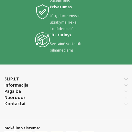
valandomis
Privatumas
Jūsų duomenys ir
užsakymai lieka
konfidencialūs
18+ turinys
Svetainė skirta tik
pilnamečiams
SLIP.LT
Informacija
Pagalba
Nuorodos
Kontaktai
Mokėjimo sistema: