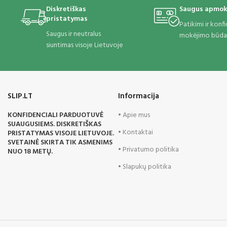
Diskretiškas
Saugus apmok
pristatymas
Patikimi ir konf
Saugus ir neutralus
mokėjimo būda
siuntimas visoje Lietuvoje
SLIP.LT
Informacija
KONFIDENCIALI PARDUOTUVĖ
• Apie mus
SUAUGUSIEMS. DISKRETIŠKAS
• Kontaktai
PRISTATYMAS VISOJE LIETUVOJE.
SVETAINĖ SKIRTA TIK ASMENIMS
• Privatumo politika
NUO 18 METŲ.
• Slapukų politika