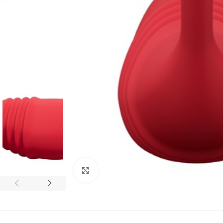
Spustelėkite, norėdami padidinti