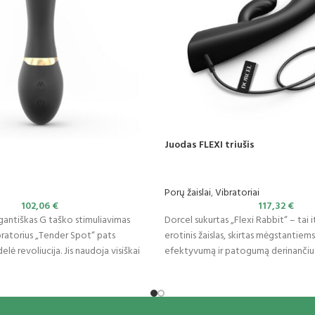
Juodas FLEXI triušis
Porų žaislai
,
Vibratoriai
102,06
€
117,32
€
gantiškas G taško stimuliavimas
Dorcel sukurtas „Flexi Rabbit“ – tai i
bratorius „Tender Spot“ pats
erotinis žaislas, skirtas mėgstantiems
lė revoliucija. Jis naudoja visiškai
efektyvumą ir patogumą derinančius
konstrukcija