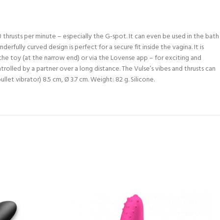
0 thrusts per minute – especially the G-spot. It can even be used in the bath
rfully curved design is perfect for a secure fit inside the vagina. It is
the toy (at the narrow end) or via the Lovense app – for exciting and
olled by a partner over a long distance. The Vulse’s vibes and thrusts can
let vibrator) 8.5 cm, Ø 3.7 cm. Weight: 82 g. Silicone.