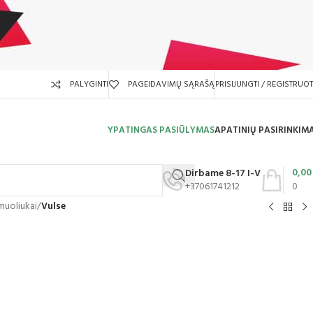
PALYGINTI
PAGEIDAVIMŲ SĄRAŠĄ
PRISIJUNGTI / REGISTRUOT
YPATINGAS PASIŪLYMAS
APATINIŲ PASIRINKIM
0,0
Dirbame 8-17 I-V
+37061741212
0
amuoliukai
/
Vulse