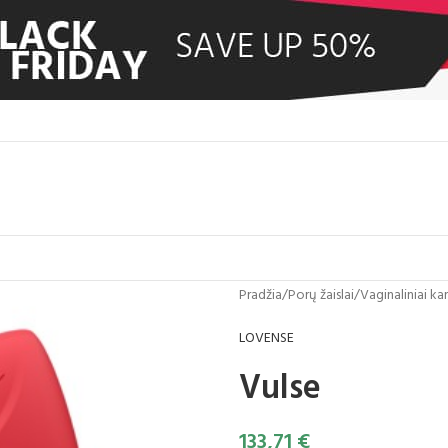
Pradžia
/
Porų žaislai
/
Vaginaliniai k
LOVENSE
Vulse
133,71
€