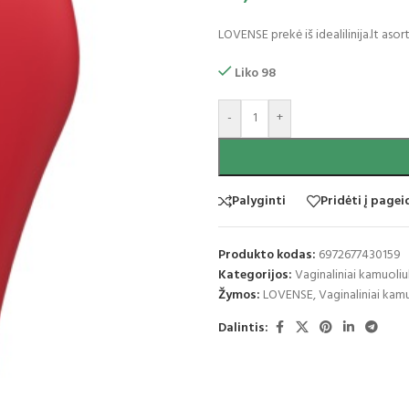
LOVENSE prekė iš idealilinija.lt as
Liko 98
-
+
Palyginti
Pridėti į page
Produkto kodas:
6972677430159
Kategorijos:
Vaginaliniai kamuoliu
Žymos:
LOVENSE
,
Vaginaliniai kam
Dalintis: