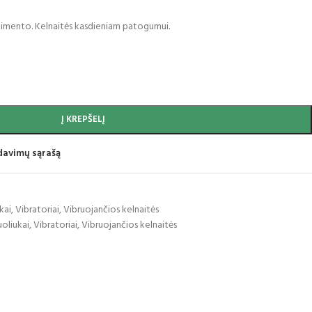
ortimento. Kelnaitės kasdieniam patogumui.
Į KREPŠELĮ
idavimų sąrašą
kai
,
Vibratoriai
,
Vibruojančios kelnaitės
uoliukai
,
Vibratoriai
,
Vibruojančios kelnaitės