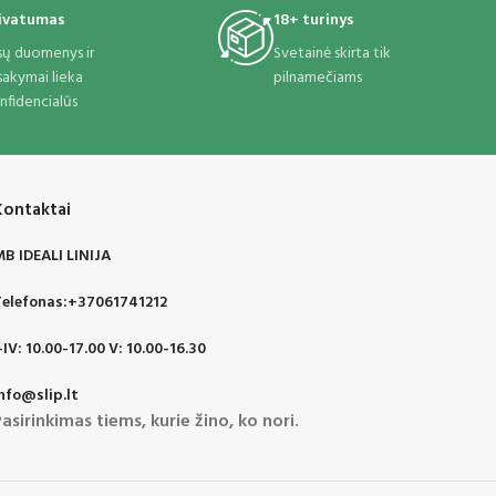
ivatumas
18+ turinys
sų duomenys ir
Svetainė skirta tik
sakymai lieka
pilnamečiams
nfidencialūs
Kontaktai
B IDEALI LINIJA
elefonas:+37061741212
-IV: 10.00-17.00 V: 10.00-16.30
nfo@slip.lt
asirinkimas tiems, kurie žino, ko nori.