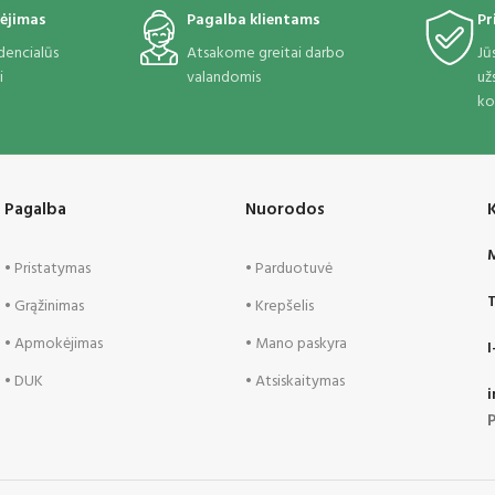
ėjimas
Pagalba klientams
Pr
idencialūs
Atsakome greitai darbo
Jū
i
valandomis
už
ko
Pagalba
Nuorodos
M
• Pristatymas
• Parduotuvė
T
• Grąžinimas
• Krepšelis
• Apmokėjimas
• Mano paskyra
I
• DUK
• Atsiskaitymas
i
P