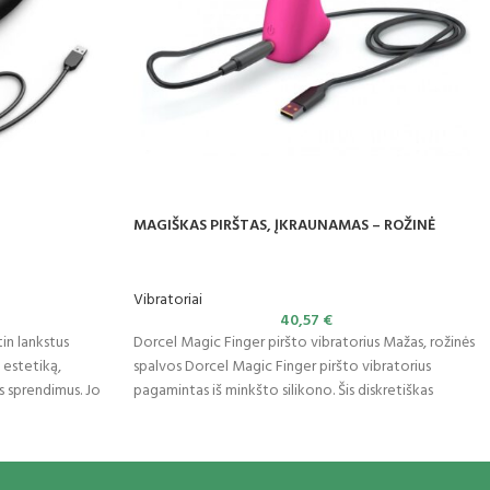
MAGIŠKAS PIRŠTAS, ĮKRAUNAMAS – ROŽINĖ
Vibratoriai
40,57
€
tin lankstus
Dorcel Magic Finger piršto vibratorius Mažas, rožinės
 estetiką,
spalvos Dorcel Magic Finger piršto vibratorius
 sprendimus. Jo
pagamintas iš minkšto silikono. Šis diskretiškas
vibratorius