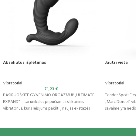
Absoliutus išplėtimas
Jautri vieta
Vibratoriai
Vibratoriai
71,23
€
PASIRUOŠKITE GYVENIMO ORGAZMUI! „ULTIMATE
Tender Spot: Ele
EXPAND“ – tai unikalus pripučiamas silikoninis
„Marc Dorcel“ vi
vibratorius, kuris leis jums pakilti į naujas ekstazės
savaime yra nedide
aukštumas. Pagerinkite
naują