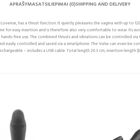
APRAŠYMAS
ATSILIEPIMAI (0)
SHIPPING AND DELIVERY
Lovense, has a thrust function. It quietly pleasures the vagina with up to 12
e for easy insertion and is therefore also very comfortable to wear. Its wonde
 hands-free use. The combined thrusts and vibrations can be controlled via 
d easily controlled and saved via a smartphone. The Vulse can even be contr
hargeable – includes a USB cable. Total length 20.3 cm, insertion length (bul