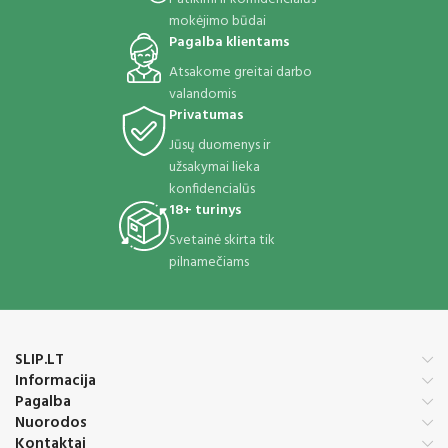
mokėjimo būdai
Pagalba klientams
Atsakome greitai darbo
valandomis
Privatumas
Jūsų duomenys ir
užsakymai lieka
konfidencialūs
18+ turinys
Svetainė skirta tik
pilnamečiams
SLIP.LT
Informacija
Pagalba
Nuorodos
Kontaktai