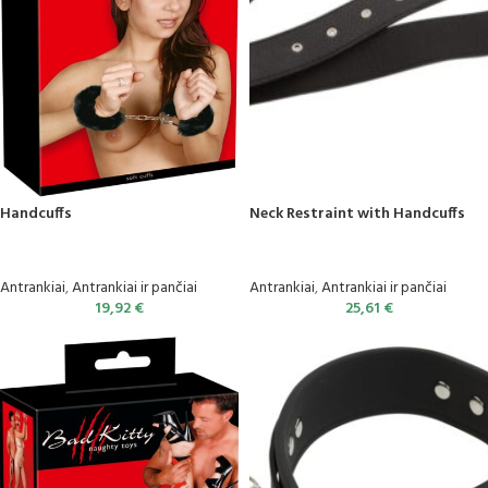
Handcuffs
Neck Restraint with Handcuffs
Antrankiai
,
Antrankiai ir pančiai
Antrankiai
,
Antrankiai ir pančiai
19,92
€
25,61
€