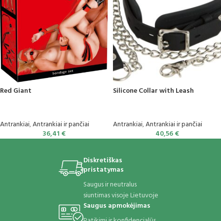
Red Giant
Silicone Collar with Leash
Antrankiai
,
Antrankiai ir pančiai
Antrankiai
,
Antrankiai ir pančiai
36,41
€
40,56
€
Diskretiškas
pristatymas
Saugus ir neutralus
siuntimas visoje Lietuvoje
Saugus apmokėjimas
Patikimi ir konfidencialūs