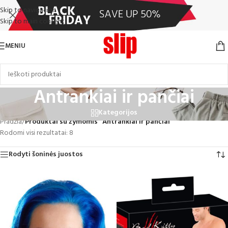
Skip to navigation
Skip to main content
MENIU
Antrankiai ir pančiai
Kategorijos
Pradžia
/
Produktai su žymomis “Antrankiai ir pančiai”
Rodomi visi rezultatai: 8
Rodyti šoninės juostos