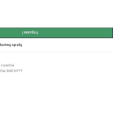
Į KREPŠELĮ
idavimų sąrašą
 ir pančiai
čiai
,
BAD KITTY