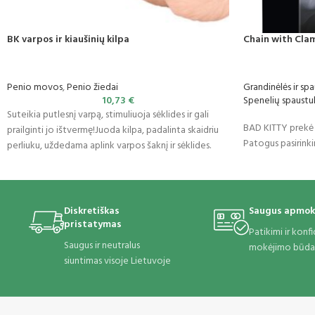
BK varpos ir kiaušinių kilpa
Chain with Cla
Penio movos
,
Penio žiedai
Grandinėlės ir sp
10,73
€
Spenelių spaustu
Suteikia putlesnį varpą, stimuliuoja sėklides ir gali
BAD KITTY prekė iš
prailginti jo ištvermę!Juoda kilpa, padalinta skaidriu
Patogus pasirink
perliuku, uždedama aplink varpos šaknį ir sėklides.
Diskretiškas
Saugus apmok
pristatymas
Patikimi ir konf
Saugus ir neutralus
mokėjimo būda
siuntimas visoje Lietuvoje