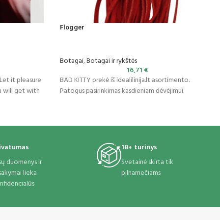
Flogger
Botagai
,
Botagai ir rykštės
16,71
€
 Let it pleasure
BAD KITTY prekė iš idealilinija.lt asortimento.
 will get with
Patogus pasirinkimas kasdieniam dėvėjimui.
ivatumas
18+ turinys
sų duomenys ir
Svetainė skirta tik
sakymai lieka
pilnamečiams
nfidencialūs