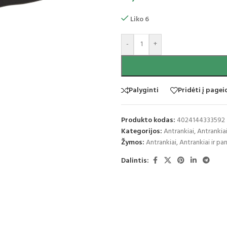
Liko 6
-
+
Palyginti
Pridėti į page
Produkto kodas:
4024144333592
Kategorijos:
Antrankiai
,
Antrankiai
Žymos:
Antrankiai
,
Antrankiai ir pan
Dalintis: