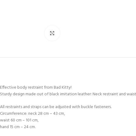
Spustelėkite, norėdami padidinti
Effective body restraint from Bad Kitty!
Sturdy design made out of black imitation leather: Neck restraint and waist
All restraints and straps can be adjusted with buckle fasteners.
Circumference: neck 28 cm – 43 cm,
waist 60 cm – 101 cm,
hand 15 cm – 24 cm.