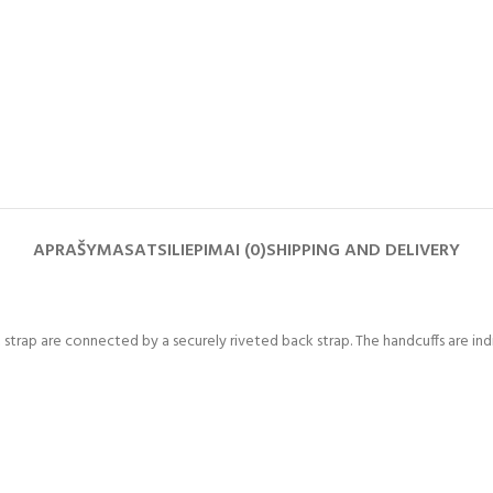
APRAŠYMAS
ATSILIEPIMAI (0)
SHIPPING AND DELIVERY
 strap are connected by a securely riveted back strap. The handcuffs are in