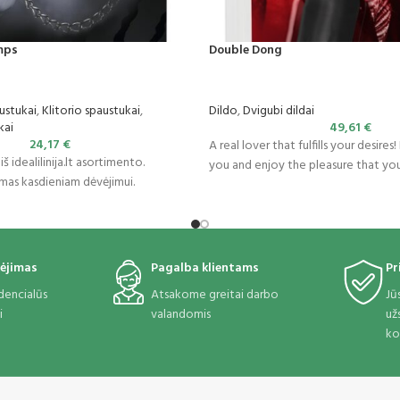
mps
Double Dong
austukai
,
Klitorio spaustukai
,
Dildo
,
Dvigubi dildai
kai
49,61
€
24,17
€
A real lover that fulfills your desires!
 idealilinija.lt asortimento.
you and enjoy the pleasure that you
imas kasdieniam dėvėjimui.
ėjimas
Pagalba klientams
Pr
idencialūs
Atsakome greitai darbo
Jū
i
valandomis
už
ko