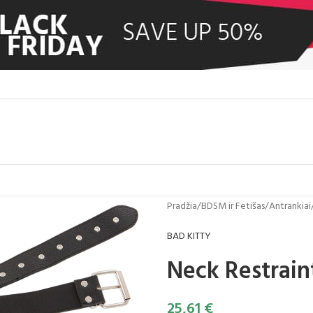
Pradžia
/
BDSM ir Fetišas
/
Antrankiai
BAD KITTY
Neck Restrain
25,61
€