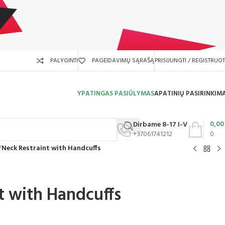
PALYGINTI
PAGEIDAVIMŲ SĄRAŠĄ
PRISIJUNGTI / REGISTRUOT
YPATINGAS PASIŪLYMAS
APATINIŲ PASIRINKIM
0,0
Dirbame 8-17 I-V
+37061741212
0
/
Neck Restraint with Handcuffs
t with Handcuffs