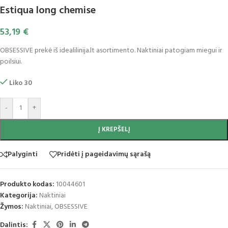
Estiqua long chemise
53,19
€
OBSESSIVE prekė iš idealilinija.lt asortimento. Naktiniai patogiam miegui ir
poilsiui.
Liko 30
-
+
Į KREPŠELĮ
Palyginti
Pridėti į pageidavimų sąrašą
Produkto kodas:
10044601
Kategorija:
Naktiniai
Žymos:
Naktiniai
,
OBSESSIVE
Dalintis: