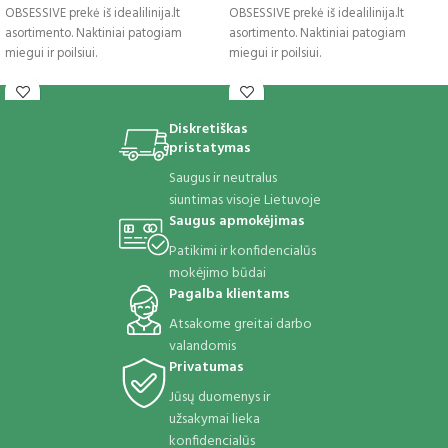
OBSESSIVE prekė iš idealilinija.lt
OBSESSIVE prekė iš idealilinija.lt
asortimento. Naktiniai patogiam
asortimento. Naktiniai patogiam
miegui ir poilsiui.
miegui ir poilsiui.
Diskretiškas
pristatymas
Saugus ir neutralus
siuntimas visoje Lietuvoje
Saugus apmokėjimas
Patikimi ir konfidencialūs
mokėjimo būdai
Pagalba klientams
Atsakome greitai darbo
valandomis
Privatumas
Jūsų duomenys ir
užsakymai lieka
konfidencialūs