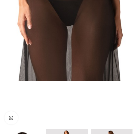
Spustelėkite, norėdami padidinti