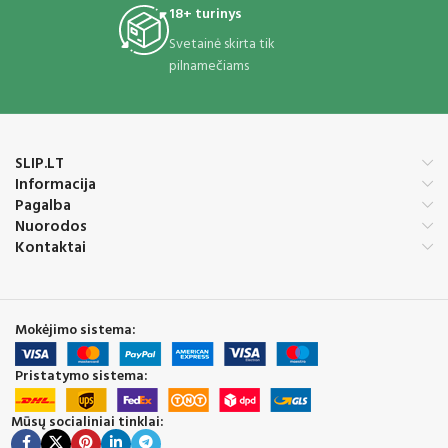
18+ turinys
Svetainė skirta tik
pilnamečiams
SLIP.LT
Informacija
Pagalba
Nuorodos
Kontaktai
Mokėjimo sistema:
Pristatymo sistema:
Mūsų socialiniai tinklai: